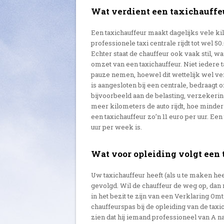
Wat verdient een taxichauffe
Een taxichauffeur maakt dagelijks vele ki
professionele taxi centrale rijdt tot wel 5
Echter staat de chauffeur ook vaak stil, 
omzet van een taxichauffeur. Niet iedere 
pauze nemen, hoewel dit wettelijk wel ver
is aangesloten bij een centrale, bedraagt 
bijvoorbeeld aan de belasting, verzekering
meer kilometers de auto rijdt, hoe minde
een taxichauffeur zo’n 11 euro per uur. Ee
uur per week is.
Wat voor opleiding volgt een
Uw taxichauffeur heeft (als u te maken he
gevolgd. Wil de chauffeur de weg op, dan
in het bezit te zijn van een Verklaring O
chauffeurspas bij de opleiding van de tax
zien dat hij iemand professioneel van A n