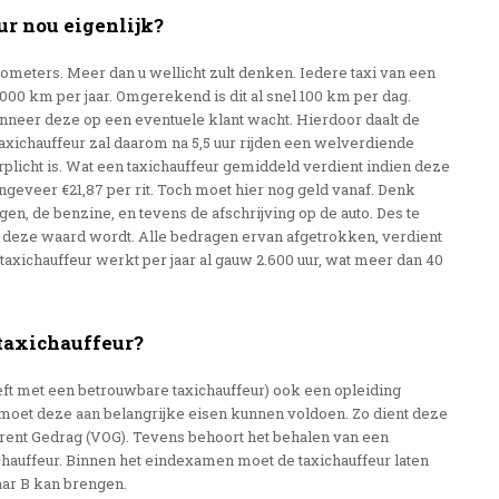
ur nou eigenlijk?
lometers. Meer dan u wellicht zult denken. Iedere taxi van een
0.000 km per jaar. Omgerekend is dit al snel 100 km per dag.
wanneer deze op een eventuele klant wacht. Hierdoor daalt de
taxichauffeur zal daarom na 5,5 uur rijden een welverdiende
plicht is. Wat een taxichauffeur gemiddeld verdient indien deze
ongeveer €21,87 per rit. Toch moet hier nog geld vanaf. Denk
en, de benzine, en tevens de afschrijving op de auto. Des te
r deze waard wordt. Alle bedragen ervan afgetrokken, verdient
n taxichauffeur werkt per jaar al gauw 2.600 uur, wat meer dan 40
 taxichauffeur?
eft met een betrouwbare taxichauffeur) ook een opleiding
 moet deze aan belangrijke eisen kunnen voldoen. Zo dient deze
mtrent Gedrag (VOG). Tevens behoort het behalen van een
ichauffeur. Binnen het eindexamen moet de taxichauffeur laten
aar B kan brengen.