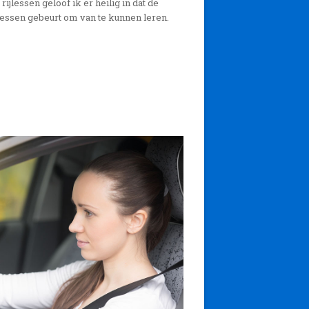
rijlessen geloof ik er heilig in dat de
ijlessen gebeurt om van te kunnen leren.