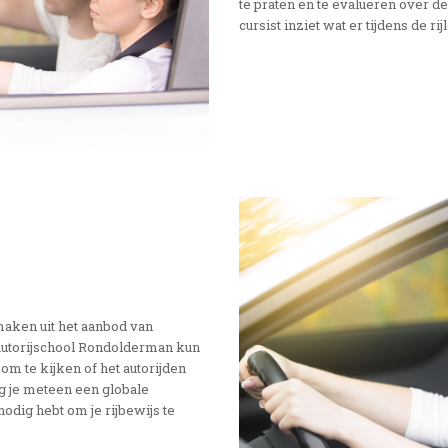
te praten en te evalueren over de 
cursist inziet wat er tijdens de r
maken uit het aanbod van
ij autorijschool Rondolderman kun
 om te kijken of het autorijden
ijg je meteen een globale
 nodig hebt om je rijbewijs te